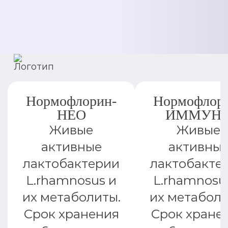
Нормофлорин-
Нормофлор
НЕО
ИММУН
Живые
Живые
активные
активны
лактобактерии
лактобакте
L.rhamnosus и
L.rhamnosu
их метаболиты.
их метаболи
Срок хранения
Срок хране