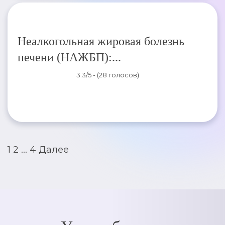
Неалкогольная жировая болезнь
печени (НАЖБП):...
3.3/5 - (28 голосов)
Пагинация
1
2
…
4
Далее
записей