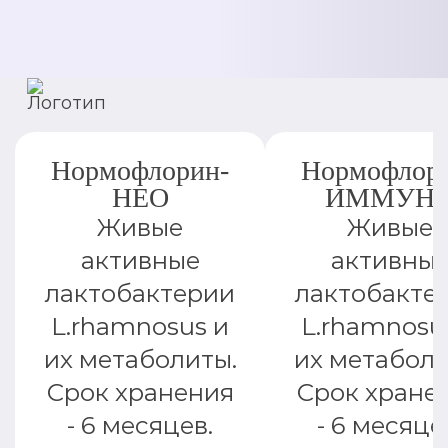
Нормофлорин-
Нормофлор
НЕО
ИММУН
Живые
Живые
активные
активны
лактобактерии
лактобакте
L.rhamnosus и
L.rhamnosu
их метаболиты.
их метаболи
Срок хранения
Срок хране
- 6 месяцев.
- 6 месяце