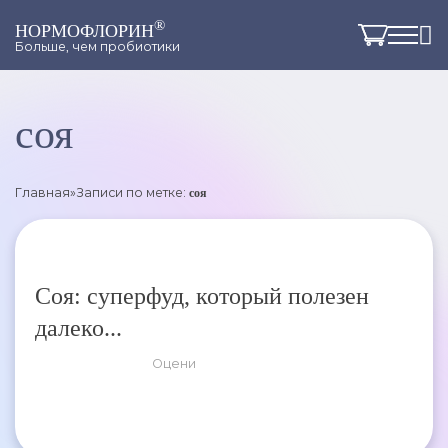
®
НОРМОФЛОРИН
Больше, чем пробиотики
соя
Главная
»
Записи по метке:
соя
Соя: суперфуд, который полезен
далеко...
Оцени