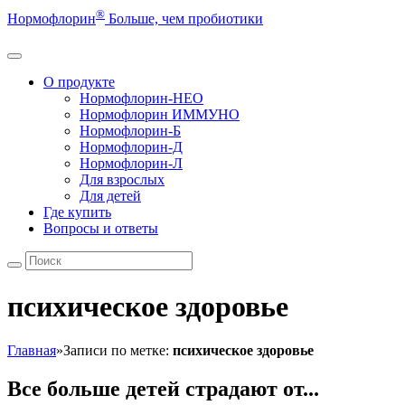
®
Нормофлорин
Больше, чем пробиотики
О продукте
Нормофлорин-НЕО
Нормофлорин ИММУНО
Нормофлорин-Б
Нормофлорин-Д
Нормофлорин-Л
Для взрослых
Для детей
Где купить
Вопросы и ответы
психическое здоровье
Главная
»
Записи по метке:
психическое здоровье
Все больше детей страдают от...